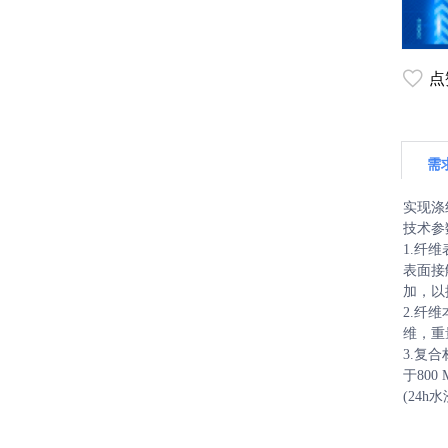
点
需
实现涤
技术参
1.纤
表面接
加，以
2.纤
维，重
3.复
于80
(24h