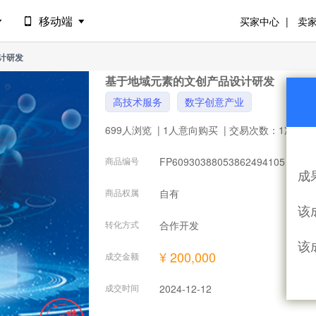
移动端
买家中心
卖
计研发
基于地域元素的文创产品设计研发
高技术服务
数字创意产业
699人浏览
| 1人意向购买
| 交易次数：1次
商品编号
FP60930388053862494105
成
商品权属
自有
该
转化方式
合作开发
该
¥ 200,000
成交金额
成交时间
2024-12-12