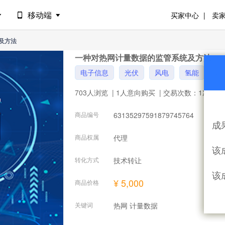
移动端
买家中心
卖
及方法
一种对热网计量数据的监管系统及方法
电子信息
光伏
风电
氢能
新
703人浏览
| 1人意向购买
| 交易次数：1次
商品编号
63135297591879745764
成
商品权属
代理
该
转化方式
技术转让
该
¥ 5,000
商品价格
关键词
热网 计量数据