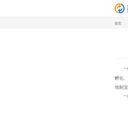
首页
>
孵化
地制
“