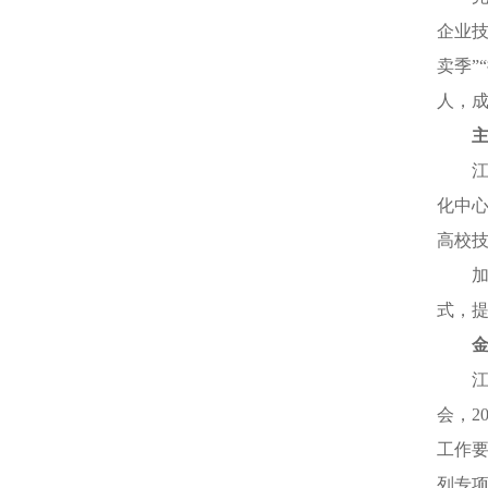
企业技
卖季”
人，
化中心
高校
式，提
会，2
工作要
列专项