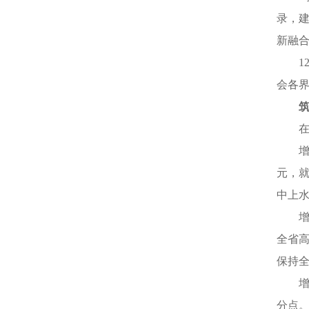
录，建
新融合
1
会各
在
增
元，就
中上
全省高
保持
增
分点。